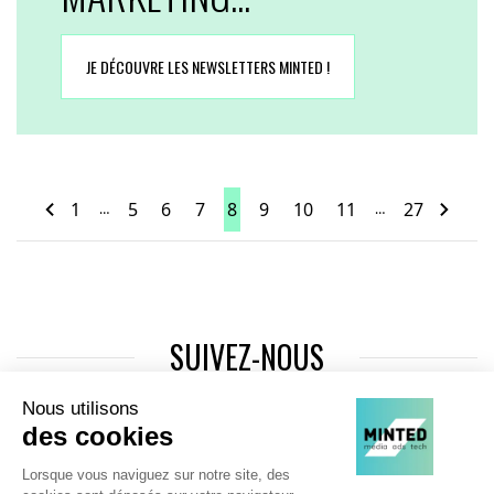
JE DÉCOUVRE LES NEWSLETTERS MINTED !
1
5
6
7
8
9
10
11
27
…
…
SUIVEZ-NOUS