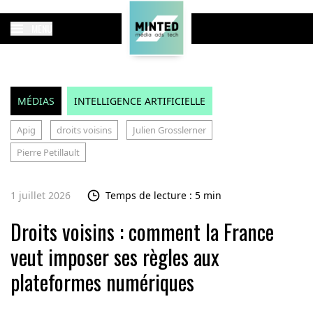
MENU
MÉDIAS
INTELLIGENCE ARTIFICIELLE
Apig
droits voisins
Julien Grosslerner
Pierre Petillault
1 juillet 2026
Temps de lecture : 5 min
Droits voisins : comment la France
veut imposer ses règles aux
plateformes numériques