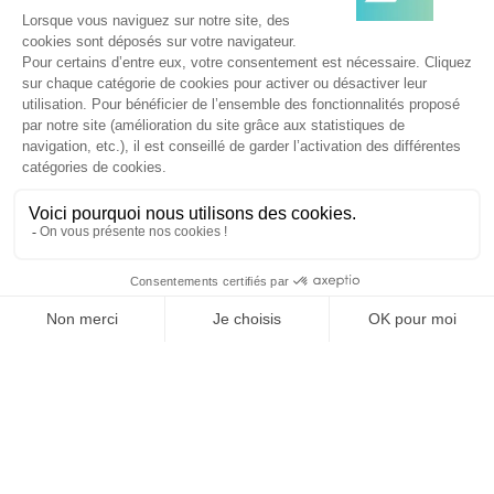
TOPICS
TOUS LES MATINS,
RECEVEZ UNE DOSE
D'ADTECH,
D'EVENEMENTS,
D'INNOVATIONS, MEDIA,
MARKETING...