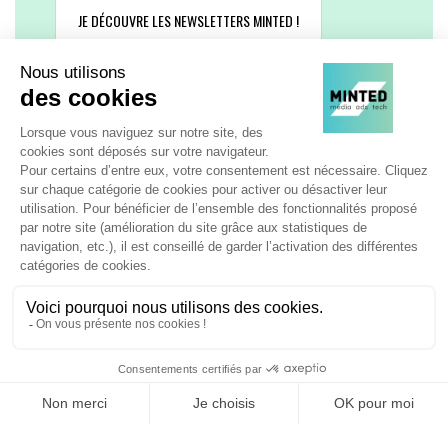
JE DÉCOUVRE LES NEWSLETTERS MINTED !
1
4
5
6
7
8
9
10
102
…
…
SUIVEZ-NOUS