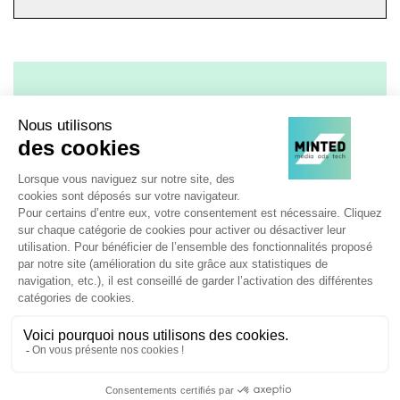
TOUS LES MATINS,
RECEVEZ UNE DOSE
D'ADTECH,
D'EVENEMENTS,
D'INNOVATIONS, MEDIA,
MARKETING...
JE DÉCOUVRE LES NEWSLETTERS MINTED !