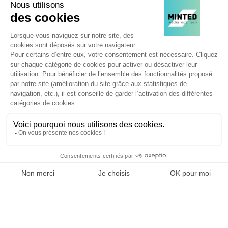
TOPICS
TOUS LES MATINS,
RECEVEZ UNE DOSE
D'ADTECH,
D'EVENEMENTS,
D'INNOVATIONS, MEDIA,
MARKETING...