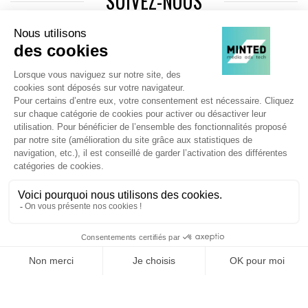
SUIVEZ-NOUS
Agence web
:
Novius
Je souhaite découvrir les newsletters Minted
JE M'INSCRIS !