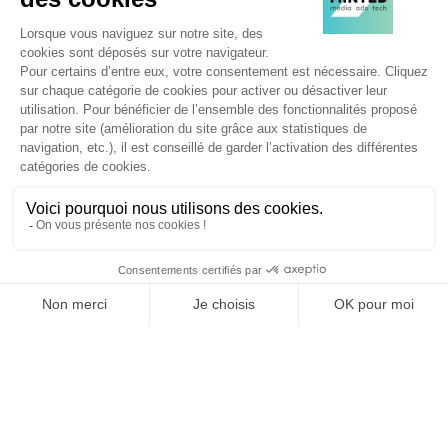
1
7
8
9
10
11
…
SUIVEZ-NOUS