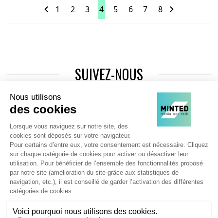
1
2
3
4
5
6
7
8
SUIVEZ-NOUS
Agence web
:
Novius