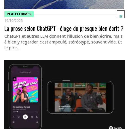
PLATEFORMES
19/10/2025
La prose selon ChatGPT : éloge du presque bien écrit ?
ChatGPT et autres LLM donnent l'illusion de bien écrire, mais
à bien y regarder, c'est ampoulé, stéréotypé, souvent vide. Et
le pire,…