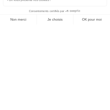
1
11
12
13
14
…
SUIVEZ-NOUS