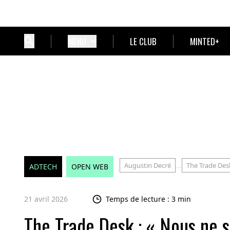
MENU
LE CLUB
MINTED+
Augustin Decré
The Trade Des
ADTECH
OPEN WEB
21 avril 2026
Temps de lecture : 3 min
The Trade Desk : « Nous ne 