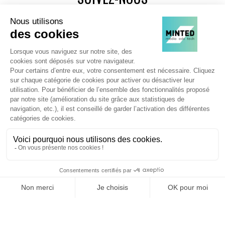
Agence web
:
Novius
Je souhaite découvrir les newsletters Minted
JE M'INSCRIS !