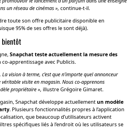
it promouvoir le lancement d’un parfum dans une enseigne
dans un réseau de cinémas »,
continue-t-il.
dre toute son offre publicitaire disponible en
isque 95% de ses offres le sont déjà).
 bientôt
igne,
Snapchat teste actuellement la mesure des
 co-apprentissage avec Publicis.
. La vision à terme, c’est que n’importe quel annonceur
ne véritable visite en magasin. Nous co-apprenons
dèle propriétaire »,
illustre Grégoire Gimaret.
agasin, Snapchat développe actuellement
un modèle
arty
. Plusieurs fonctionnalités propres à l’application
calisation, que beaucoup d’utilisateurs activent
ltres spécifiques liés à l’endroit où les utilisateurs se