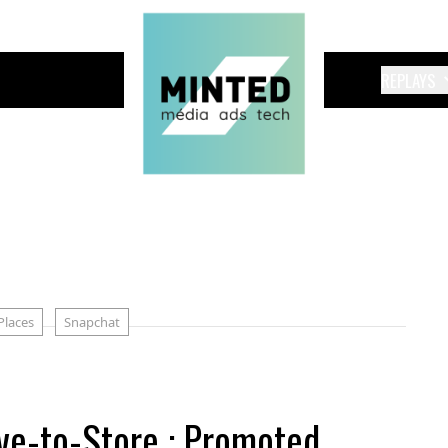
REPLAYS
Places
Snapchat
ive-to-Store : Promoted