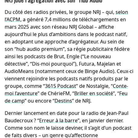
Du côté des radios privées, le groupe NRJ – qui,
selon
l’ACPM
, a généré 7,4 millions de téléchargements en
mars 2025 avec son réseau NRJ Global – affiche
aujourd’hui le plus d’ambitions dans le podcast natif,
en adoptant une approche d’agrégateur. Au sein de
son “hub audio premium”, sa régie publicitaire fédère
ainsi les podcasts de Brut, Engle (“Le nouveau
détective”, “Dis-moi pourquoi”), Futura, Majelan et
AudioMeans (notamment ceux de Binge Audio). Ceux-ci
viennent rejoindre les podcasts natifs produits par le
groupe, comme “
3615 Podcast
” de Nostalgie, “
Conte-
moi l’aventure
” de ChérieFM, “
Briller en société
”, “
Feu
de camp
” ou encore “
Destins
” de NRJ.
Dernier lancement en date pour la radio de Jean-Paul
Baudecroux ? “
Erreur à la barre
”, en janvier dernier.
Comme son nom le laisse deviner, il s’agit d’un podcast
de faits divers – un genre qu’affectionne