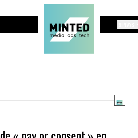
REPLAYS
 de « pay or consent » en