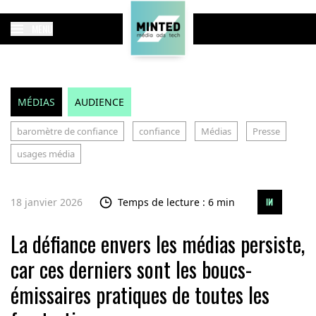
MENU
MÉDIAS
AUDIENCE
baromètre de confiance
confiance
Médias
Presse
usages média
18 janvier 2026
Temps de lecture : 6 min
La défiance envers les médias persiste,
car ces derniers sont les boucs-
émissaires pratiques de toutes les