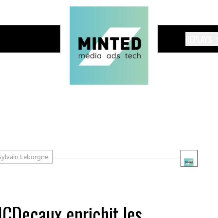
REPLAYS
Sylvain Leborgne
 JCDecaux enrichit les