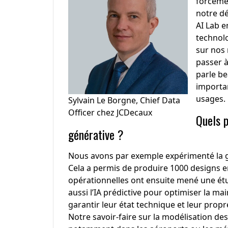
forcéme
notre dé
AI Lab e
technolo
sur nos 
passer à
parle be
importan
usages.
Sylvain Le Borgne, Chief Data
Officer chez JCDecaux
Quels p
générative ?
Nous avons par exemple expérimenté la g
Cela a permis de produire 1000 designs en
opérationnelles ont ensuite mené une étud
aussi l’IA prédictive pour optimiser la mai
garantir leur état technique et leur propr
Notre savoir-faire sur la modélisation d