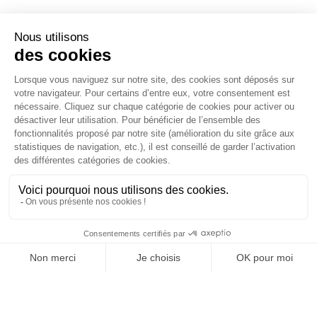
Agence web
:
Novius
Je souhaite découvrir les newsletters Minted
JE M'INSCRIS !