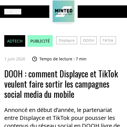
MENU
Displayce
DOOH
TikTok
ADTECH
PUBLICITÉ
1 juin 2026
Temps de lecture : 7 min
DOOH : comment Displayce et TikTok
veulent faire sortir les campagnes
social media du mobile
Annoncé en début d’année, le partenariat
entre Displayce et TikTok pour pousser les
contenus du réseau social en DOOH livre de