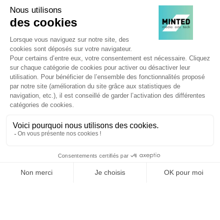
Agence web
:
Novius
Je souhaite découvrir les newsletters Minted
JE M'INSCRIS !