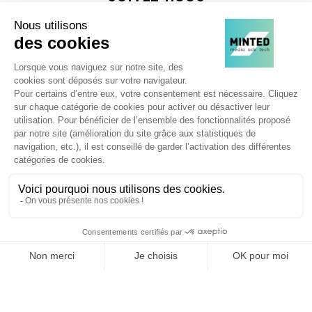
Agence web
:
Novius
Je souhaite découvrir les newsletters Minted
JE M'INSCRIS !