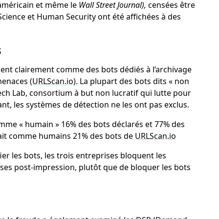
 américain et même le
Wall Street Journal),
censées être
Science et Human Security ont été affichées à des
s
iaient clairement comme des bots dédiés à l’archivage
menaces (
URLScan.io
). La plupart des bots dits « non
Tech Lab, consortium à but non lucratif qui lutte pour
ant, les systèmes de détection ne les ont pas exclus.
 comme « humain » 16% des bots déclarés et 77% des
erait comme humains 21% des bots de
URLScan.io
er les bots, les trois entreprises bloquent les
yses post-impression, plutôt que de bloquer les bots