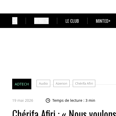
MENU
LE CLUB
MINTED+
Audio
Azerion
Chérifa Afiri
ADTECH
19 mai 2026
Temps de lecture : 3 min
Chérifa Afiri : « Nous voulon