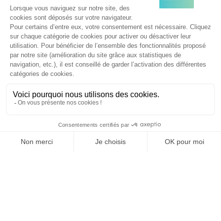
INSIGHT NPA
16/10/2025
Canal+ confirme un objectif d’EBITA « avoisinant 515
millions d’euros en 2025 » malgré un chiffre d’affaires
publié en recul
Le chiffre d'affaires du Groupe Canal+ s'est établi à 4,606
Mds€ au cours des neuf premiers mois de 2025. Celui de
Multichoice,…
INSIGHT NPA
15/10/2025
Altice France rejette la première offre de Bouygues
Telecom, Iliad et Orange sur SFR