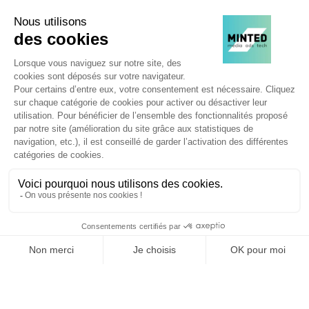
Agence web
:
Novius
Je souhaite découvrir les newsletters Minted
JE M'INSCRIS !