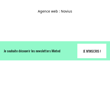
Agence web
:
Novius
Je souhaite découvrir les newsletters Minted
JE M'INSCRIS !